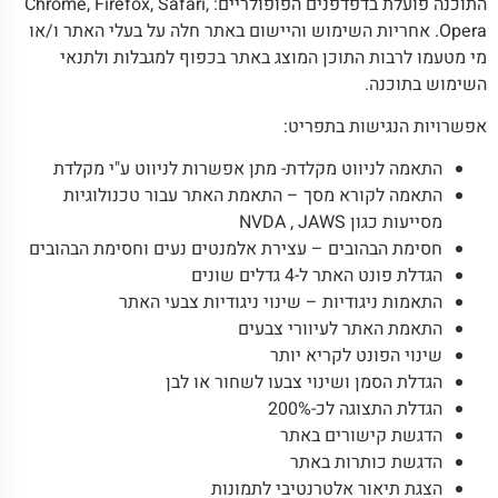
התוכנה פועלת בדפדפנים הפופולריים: Chrome, Firefox, Safari,
Opera. אחריות השימוש והיישום באתר חלה על בעלי האתר ו/או
מי מטעמו לרבות התוכן המוצג באתר בכפוף למגבלות
ולתנאי
השימוש
בתוכנה.
אפשרויות הנגישות בתפריט:
התאמה לניווט מקלדת- מתן אפשרות לניווט ע"י מקלדת
התאמה לקורא מסך – התאמת האתר עבור טכנולוגיות
מסייעות כגון
JAWS
,
NVDA
חסימת הבהובים – עצירת אלמנטים נעים וחסימת הבהובים
הגדלת פונט האתר ל-4 גדלים שונים
התאמות ניגודיות – שינוי ניגודיות צבעי האתר
התאמת האתר לעיוורי צבעים
שינוי הפונט לקריא יותר
הגדלת הסמן ושינוי צבעו לשחור או לבן
הגדלת התצוגה לכ-200%
הדגשת קישורים באתר
הדגשת כותרות באתר
הצגת תיאור אלטרנטיבי לתמונות