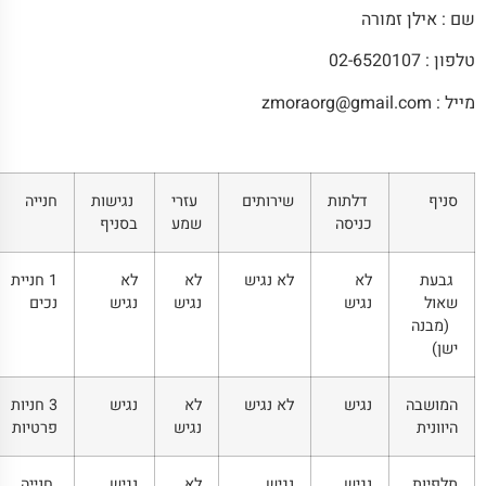
שם : אילן זמורה
טלפון : 02-6520107
מייל :
zmoraorg@gmail.com
סניף
דלתות
שירותים
עזרי
נגישות
חנייה
כניסה
שמע
בסניף
גבעת
לא
לא נגיש
לא
לא
1 חניית
שאול
נגיש
נגיש
נגיש
נכים
(מבנה
ישן)
המושבה
נגיש
לא נגיש
לא
נגיש
3 חניות
היוונית
נגיש
פרטיות
תלפיות
נגיש
נגיש
לא
נגיש
חנייה