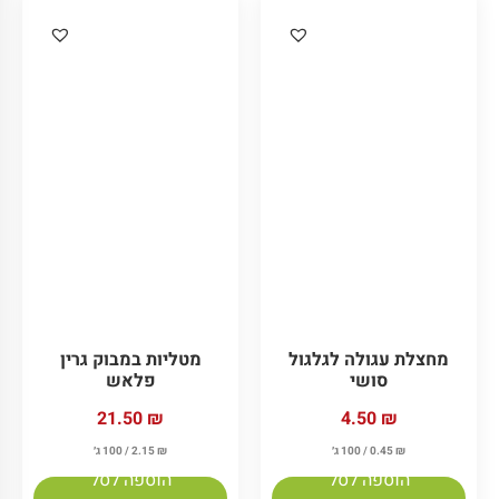
ליפתניות מתכלות
כפית מסננת OS+
50OZ קנה סוכר 25 יח'
פיור