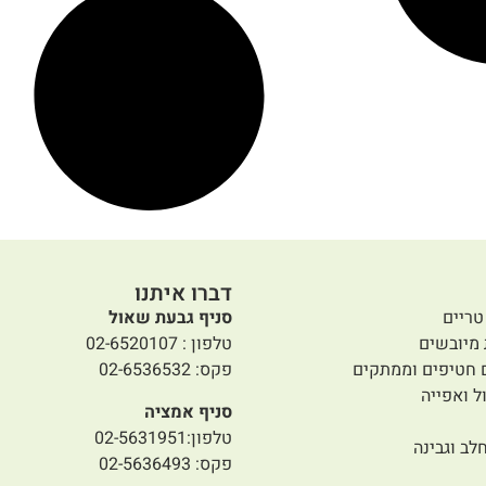
תבשיל הודי רג'אמה
מסאלה קארי עם
שעועית אדומה
טייסטל
16.50
₪