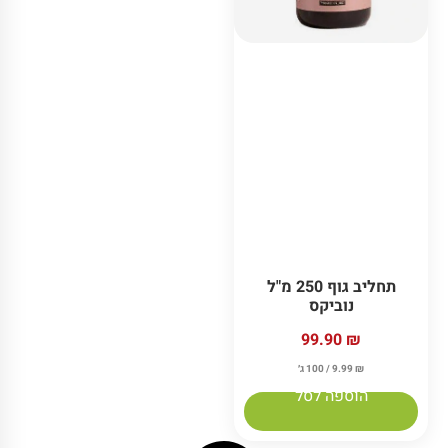
תחליב גוף 250 מ"ל
נוביקס
99.90
₪
₪
9.99
/ 100 ג׳
הוספה לסל