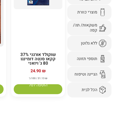
מוצרי כוורת
משקאות/ תה/
קפה
ללא גלוטן
שוקולד אורגני 37%
תוספי תזונה
קקאו סנטה דומינגו
80 ג' ויואני
24.90
₪
הגיינה וטיפוח
₪
31.13
/ 100 ג׳
הוספה לסל
הכל לבית