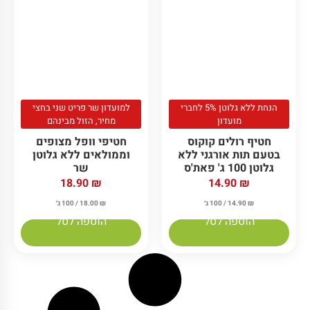
הנחת ללא גלוטן 5% לחברי
למועדון שר פריט שני בחצי
מועדון
מחיר, הזול מבינהם
חטיף רולים קוקוס
חטיפי וופל מצופים
בטעם תות אורגני ללא
וממולאים ללא גלוטן
גלוטן 100 ג' פאת'ס
שר
18.90
₪
14.90
₪
₪
14.90
/ 100 ג׳
₪
18.00
/ 100 ג׳
הוספה לסל
הוספה לסל