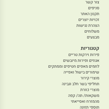
הנחת ללא גלוטן 5% לחברי
מועדון
מילי גריס ממרח אגוזי
לוז עם קקאו בתוספת
כדורי שוקולד גרין לייט
מקלות אפויים ללא
גלוטן ד"ר שר
29.90
₪
13.50
₪
₪
7.48
/ 100 ג׳
₪
25.96
/ 100 ג׳
הוספה לסל
הוספה לסל