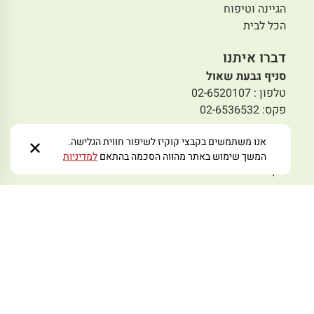
הגיינה וטיפוח
הכל לבית
דברו איתנו
סניף גבעת שאול
טלפון : 02-6520107
פקס: 02-6536532
סניף אמציה
אנו משתמשים בקבצי קוקיז לשיפור חווית הגלישה.
✕
טלפון:02-5631951
המשך שימוש באתר מהווה הסכמה בהתאם
למדיניות
פקס: 02-5636493
סניף תלפיות
טלפון:02-6730008
פקס: 02-6731008
סניף מבשרת
טלפון: 02-5797978
פקס: 02-5445233