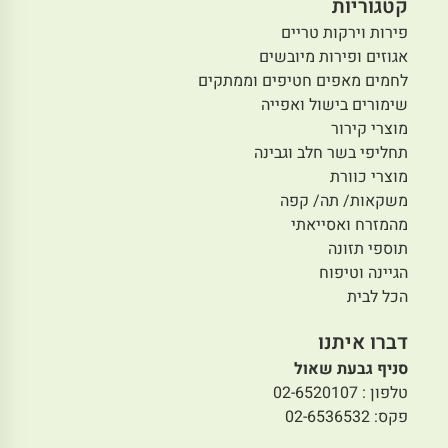
קטגוריות
פירות וירקות טריים
אגוזים ופירות מיובשים
לחמים מאפים חטיפים וממתקים
שימורים בישול ואפייה
מוצרי קירור
תחליפי בשר חלב וגבינה
מוצרי כוורת
משקאות/ תה/ קפה
מהמזרח ואסייאתי
תוספי תזונה
הגיינה וטיפוח
הכל לבית
דברו איתנו
סניף גבעת שאול
טלפון : 02-6520107
פקס: 02-6536532