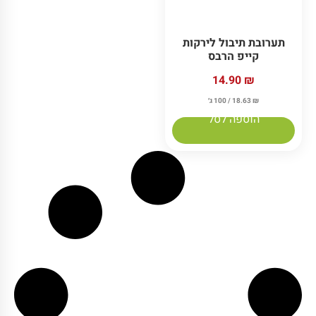
תערובת תיבול לירקות
קייפ הרבס
14.90
₪
₪
18.63
/ 100 ג׳
הוספה לסל