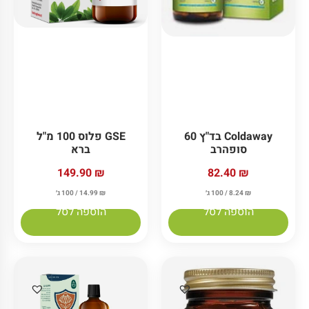
Coldaway בד"ץ 60
GSE פלוס 100 מ"ל
סופהרב
ברא
149.90
₪
82.40
₪
₪
8.24
/ 100 ג׳
₪
14.99
/ 100 ג׳
הוספה לסל
הוספה לסל