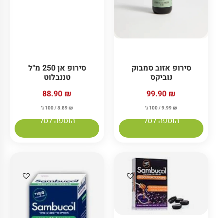
סירופ אזוב סמבוק
סירופ אן 250 מ"ל
נוביקס
טננבלוט
88.90
₪
99.90
₪
₪
9.99
/ 100 ג׳
₪
8.89
/ 100 ג׳
הוספה לסל
הוספה לסל