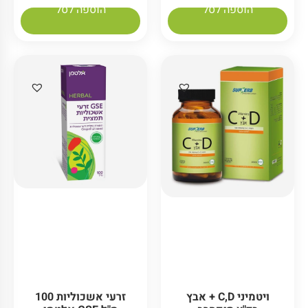
הוספה לסל
הוספה לסל
ויטמיני C,D + אבץ
זרעי אשכוליות 100