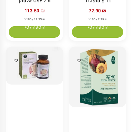
בד"ץ סופהרב
מ"ל GSE אלטמן
72.90
₪
113.50
₪
₪
7.29
/ 100 ג׳
₪
11.35
/ 100 ג׳
הוספה לסל
הוספה לסל