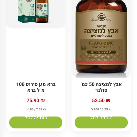
אבץ למציצה 50 כמ'
ברא מגן סירופ 100
סולגר
מ"ל ברא
75.90
₪
52.50
₪
₪
5.25
/ 100 ג׳
₪
7.59
/ 100 ג׳
הוספה לסל
הוספה לסל