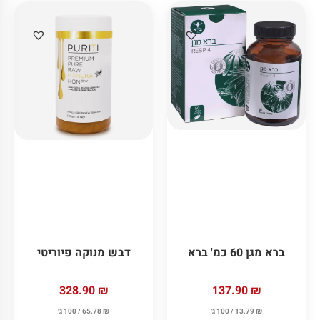
ברא מגן 60 כמ' ברא
דבש מנוקה פיוריטי
137.90
₪
328.90
₪
₪
13.79
/ 100 ג׳
₪
65.78
/ 100 ג׳