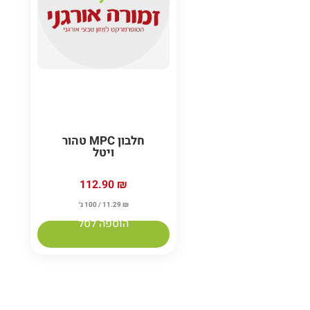
חלבון MPC טהור
ויטל
112.90
₪
₪
11.29
/ 100 ג׳
הוספה לסל