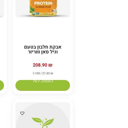
אבקת חלבון בטעם
וניל סאן וווריור
208.90
₪
₪
27.85
/ 100 ג׳
הוספה לסל