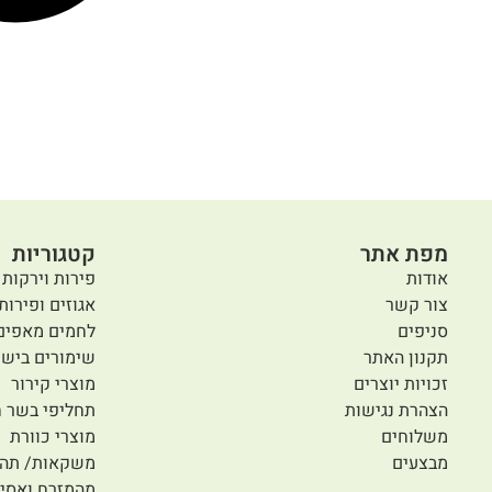
מפת אתר
קטגוריות
אודות
פירות וירקות 
צור קשר
אגוזים ופירות
סניפים
לחמים מאפים
תקנון האתר
שימורים בישו
זכויות יוצרים
מוצרי קירור
הצהרת נגישות
תחליפי בשר ח
משלוחים
מוצרי כוורת
מבצעים
משקאות/ תה/
מהמזרח ואסיי