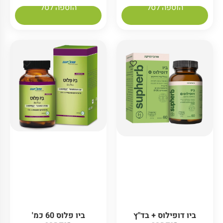
הוספה לסל
הוספה לסל
ביו דופילוס + בד"ץ
ביו פלוס 60 כמ'