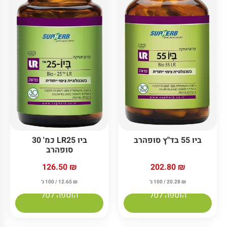
ביו 55 בד"ץ סופהרב
ביו LR25 כמ' 30
סופהרב
126.50
₪
202.80
₪
₪
20.28
/ 100 ג׳
₪
12.65
/ 100 ג׳
הוספה לסל
הוספה לסל