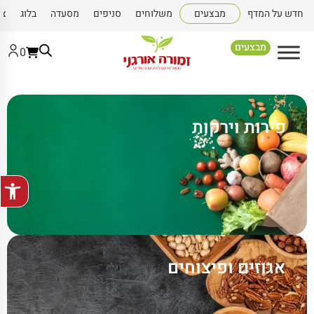
חדש על המדף
מבצעים
משלוחים
סניפים
מסעדה
בלוג
צו
מבצעים
0
פירות וירקות
פתח סרגל
אגוזים ופיצוחים