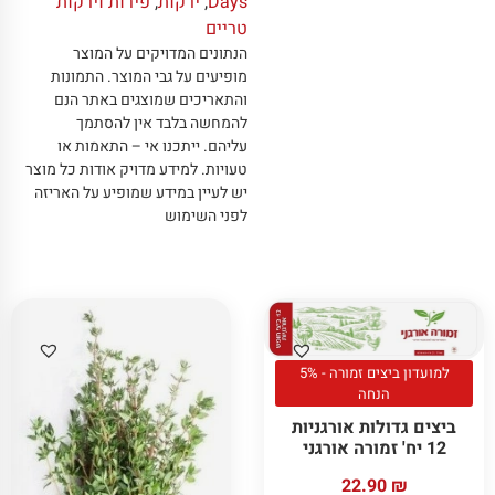
Days
,
ירקות
,
פירות וירקות
טריים
הנתונים המדויקים על המוצר
מופיעים על גבי המוצר
.
התמונות
והתאריכים שמוצגים באתר הנם
להמחשה בלבד אין להסתמך
עליהם
.
ייתכנו אי – התאמות או
טעויות
.
למידע מדויק אודות כל מוצר
יש לעיין במידע שמופיע על האריזה
לפני השימוש
למועדון ביצים זמורה - 5%
הנחה
ביצים גדולות אורגניות
12 יח' זמורה אורגני
22.90
₪