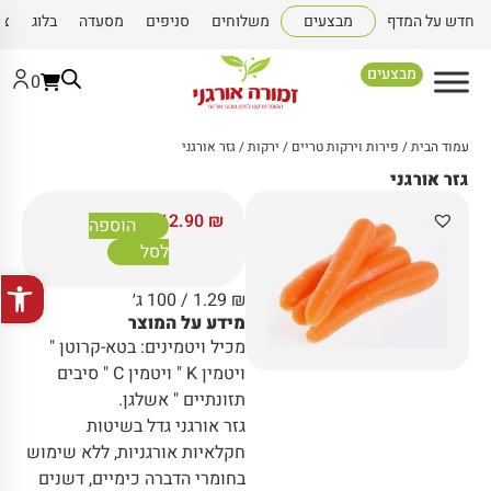
חדש על המדף
מבצעים
משלוחים
סניפים
מסעדה
בלוג
צו
מבצעים
0
עמוד הבית
/
פירות וירקות טריים
/
ירקות
/ גזר אורגני
גזר אורגני
12.90
₪
הוספה
לסל
פתח סרגל
₪
1.29
/ 100 ג׳
מידע על המוצר
מכיל ויטמינים: בטא-קרוטן "
ויטמין K " ויטמין C " סיבים
תזונתיים " אשלגן.
גזר אורגני גדל בשיטות
חקלאיות אורגניות, ללא שימוש
בחומרי הדברה כימיים, דשנים