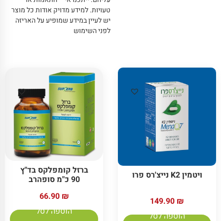
טעויות
.
למידע מדויק אודות כל מוצר
יש לעיין במידע שמופיע על האריזה
לפני השימוש
ברזל קומפלקס בד"ץ
ויטמין K2 נייצ'רס פרו
90 כ"מ סופהרב
66.90
₪
149.90
₪
הוספה לסל
הוספה לסל