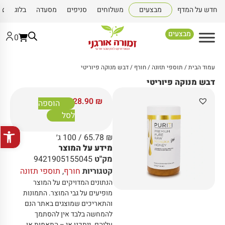
חדש על המדף
מבצעים
משלוחים
סניפים
מסעדה
בלוג
צו
מבצעים
0
עמוד הבית
/
תוספי תזונה
/
חורף
/ דבש מנוקה פיוריטי
דבש מנוקה פיוריטי
328.90
₪
הוספה
לסל
פתח סרגל
₪
65.78
/ 100 ג׳
מידע על המוצר
מק"ט
9421905155045
קטגוריות
חורף
,
תוספי תזונה
הנתונים המדויקים על המוצר
מופיעים על גבי המוצר
.
התמונות
והתאריכים שמוצגים באתר הנם
להמחשה בלבד אין להסתמך
עליהם
.
ייתכנו אי – התאמות או