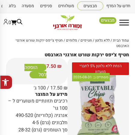
חדש על המדף
מבצעים
משלוחים
סניפים
מסעדה
בלוג
צו
מבצעים
0
עמוד הבית
/
ללא גלוטן
/
חטיפים
/
מלוחים
/ חטיף צ'יפס ירקות שורש אורגני
הארבסט
חטיף צ'יפס ירקות שורש אורגני הארבסט
17.50
₪
הנחת ללא גלוטן 5% לחברי
הוספה
מועדון
לסל
פתח סרגל
מסתיים ב:
2026-08-31
₪
17.50
/ 100 ג׳
מידע על המוצר
רכיבים תזונתיים משוערים ל –
100 גר'
אנרגיה (קלוריות) 490-520
חלבונים (גרם) 4-5
סך השומנים (גרם) 28-32