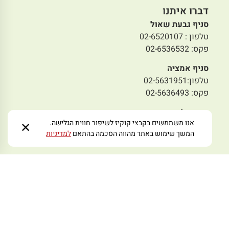
דברו איתנו
סניף גבעת שאול
טלפון : 02-6520107
פקס: 02-6536532
סניף אמציה
טלפון:02-5631951
פקס: 02-5636493
סניף תלפיות
אנו משתמשים בקבצי קוקיז לשיפור חווית הגלישה.
טלפון:02-6730008
✕
המשך שימוש באתר מהווה הסכמה בהתאם
למדיניות
פקס: 02-6731008
סניף מבשרת
טלפון: 02-5797978
פקס: 02-5445233
מייל לפניות:
zmoraorg@gmail.com