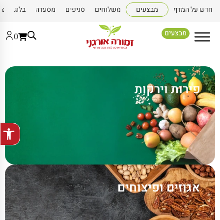
חדש על המדף
מבצעים
משלוחים
סניפים
מסעדה
בלוג
צו
מבצעים
0
פירות וירקות
פתח סרגל
אגוזים ופיצוחים