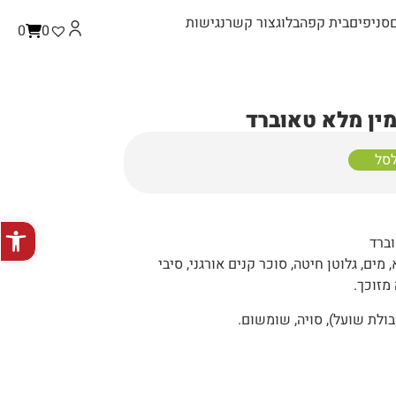
סניפים
בית קפה
בלוג
צור קשר
נגישות
0
0
ין מלא טאוברד
לסל
פתח סרגל
מים, גלוטן חיטה, סוכר קנים אורגני, סיבי
מזוכך.
בולת שועל), סויה, שומשום.