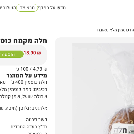
חדש על המדף
מבצעים
משלוחים
 כוסמין מלא טאוברד
חלה מקמח כוסמ
18.90
₪
הוספה 
₪
4.73
/ 100 ג׳
מידע על המוצר
חלת כוסמין 400 ג' – טאוברד
רכיבים: קמח כוסמין מלא, 
שבולת שועל, שמן קנולה 
אלרגנים: גלוטן (חיטה, ש
כשר פרווה
בד"ץ העדה החרדית