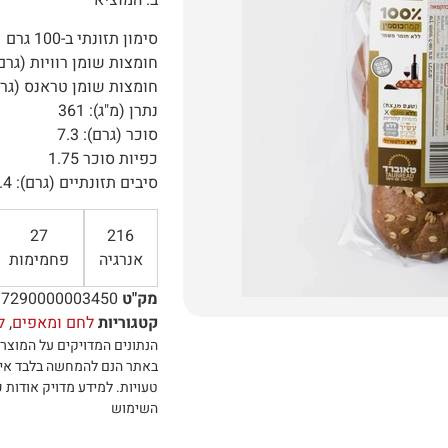
ב. המוציא
סימון תזונתי ב-100 גרם
חומצות שומן רוויות (גרם): 2
חומצות שומן טראנס (גרם):
נתרן (מ"ג): 361
סוכר (גרם): 7.3
כפיות סוכר 1.75
סיבים תזונתיים (גרם): 11.4
27
216
אנרגיה
פחמימות
מק"ט
7290000003450
קטגוריות
לחם ומאפים
,
ל
הנתונים המדויקים על המוצר 
באתר הנם להמחשה בלבד אי
טעויות
.
למידע מדויק אודות כ
השימוש