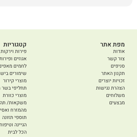
מפת אתר
קטגוריות
אודות
פירות וירקות 
צור קשר
אגוזים ופירות
סניפים
לחמים מאפים
תקנון האתר
שימורים בישו
זכויות יוצרים
מוצרי קירור
הצהרת נגישות
תחליפי בשר ח
משלוחים
מוצרי כוורת
מבצעים
משקאות/ תה/
מהמזרח ואסיי
תוספי תזונה
הגיינה וטיפוח
הכל לבית