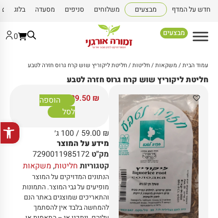
חדש על המדף
מבצעים
משלוחים
סניפים
מסעדה
בלוג
צו
מבצעים
0
עמוד הבית
/
משקאות
/
חליטות
/ חליטת ליקוריץ שוש קרח גרוס חזרה לטבע
חליטת ליקוריץ שוש קרח גרוס חזרה לטבע
29.50
₪
הוספה
לסל
פתח סרגל
₪
59.00
/ 100 ג׳
מידע על המוצר
מק"ט
7290011985172
קטגוריות
חליטות
,
משקאות
הנתונים המדויקים על המוצר
מופיעים על גבי המוצר
.
התמונות
והתאריכים שמוצגים באתר הנם
להמחשה בלבד אין להסתמך
עליהם
.
ייתכנו אי – התאמות או