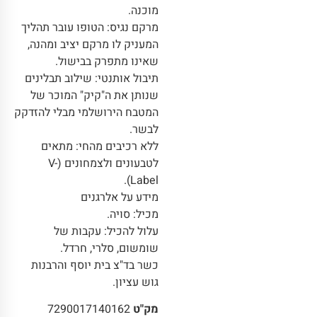
מוכנה.
מרקם נגיס: הטופו עובר תהליך
המעניק לו מרקם יציב ומהנה,
שאינו מתפרק בבישול.
תיבול אותנטי: שילוב תבלינים
שנותן את ה"קיק" המוכר של
המטבח הירושלמי מבלי להזדקק
לבשר.
ללא רכיבים מהחי: מתאים
לטבעונים ולצמחונים (V-
Label).
מידע על אלרגנים
מכיל: סויה.
עלול להכיל: עקבות של
שומשום, סלרי, חרדל.
כשר בד"צ בית יוסף והרבנות
גוש עציון.
מק"ט
7290017140162