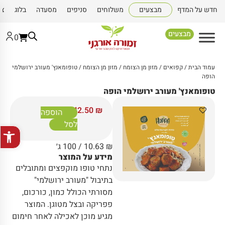
חדש על המדף
מבצעים
משלוחים
סניפים
מסעדה
בלוג
צו
מבצעים
0
עמוד הבית
/
קפואים
/
מזון מן הצומח
/
מזון מן הצומח
/ טופומאנץ' מעורב ירושלמי
הופה
טופומאנץ' מעורב ירושלמי הופה
42.50
₪
הוספה
לסל
פתח סרגל
₪
10.63
/ 100 ג׳
מידע על המוצר
נתחי טופו מוקפצים ומתובלים
בתיבול "מעורב ירושלמי"
מסורתי הכולל כמון, כורכום,
פפריקה ובצל מטוגן. המוצר
מגיע מוכן לאכילה לאחר חימום