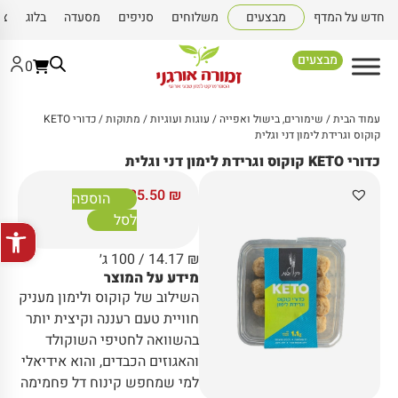
חדש על המדף
מבצעים
משלוחים
סניפים
מסעדה
בלוג
צו
מבצעים
0
עמוד הבית
/
שימורים, בישול ואפייה
/
עוגות ועוגיות
/
מתוקות
/ כדורי KETO
קוקוס וגרידת לימון דני וגלית
כדורי KETO קוקוס וגרידת לימון דני וגלית
25.50
₪
הוספה
לסל
פתח סרגל
₪
14.17
/ 100 ג׳
מידע על המוצר
השילוב של קוקוס ולימון מעניק
חוויית טעם רעננה וקיצית יותר
בהשוואה לחטיפי השוקולד
והאגוזים הכבדים, והוא אידיאלי
למי שמחפש קינוח דל פחמימה