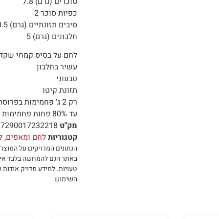
סוכרים (גרם) 7.8
כפיות סוכר 2
סיבים תזונתיים (גרם) 10.5
חלבונים (גרם) 5
לחם על בסיס קמחי שקדים
עשיר בחלבון
טבעוני
תזונת קיטו
רק 2 ג' פחמימות בפרוסה
עד 80% פחות פחמימות בהשוואה ללחם לבן
מק"ט
7290017232218
קטגוריות
לחם ומאפים
,
ל
הנתונים המדויקים על המוצר 
באתר הנם להמחשה בלבד אי
טעויות
.
למידע מדויק אודות כ
השימוש