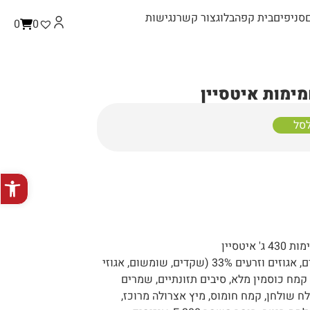
סניפים
בית קפה
בלוג
צור קשר
נגישות
0
0
ימות איטסיין
לסל
פתח סרגל
יטסיין
רכיבים: מים, קמחי שקדים, אגוזים וזרעים 33% (שקדים, שומשום, אגוזי
 קמח כוסמין מלא, סיבים תזונתיים, שמרים
ח שולחן, קמח חומוס, מיץ אצרולה מרוכז,