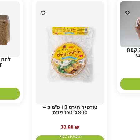
 קמח
י
לחם 
ד
טורטיה תירס 12 ס"מ כ –
300 ג' טרז פזוס
30.90
₪
הוספה לסל