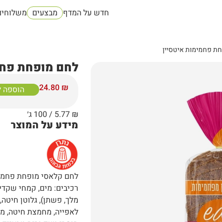
חדש על המדף
מבצעים
משלוחים
ת פחמימות איטסיין
לחם מופחת פחמ
24.80
₪
הוספה 
₪
5.77
/ 100 ג׳
מידע על המוצר
לחם קלאסי מופחת פחמימות 430 ג' א
מלך, פשתן), גלוטן חיטה,
לאפייה, מחמצת חיטה, מל