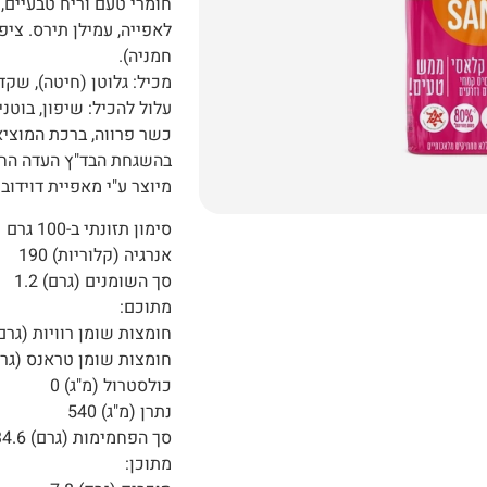
לאפייה, עמילן תירס. ציפ
חמניה).
מכיל: גלוטן (חיטה), שקדי
עלול להכיל: שיפון, בוטנים
כשר פרווה, ברכת המוציא
בהשגחת הבד"ץ העדה הח
מיוצר ע"י מאפיית דוידובי
סימון תזונתי ב-100 גרם
אנרגיה (קלוריות) 190
סך השומנים (גרם) 1.2
מתוכם:
חומצות שומן רוויות (גרם)
חומצות שומן טראנס (גרם) 
כולסטרול (מ"ג) 0
נתרן (מ"ג) 540
סך הפחמימות (גרם) 34.6
מתוכן: