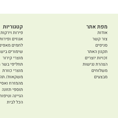
מפת אתר
קטגוריות
אודות
פירות וירקות 
צור קשר
אגוזים ופירות
סניפים
לחמים מאפים
תקנון האתר
שימורים בישו
זכויות יוצרים
מוצרי קירור
הצהרת נגישות
תחליפי בשר ח
משלוחים
מוצרי כוורת
מבצעים
משקאות/ תה/
מהמזרח ואסיי
תוספי תזונה
הגיינה וטיפוח
הכל לבית