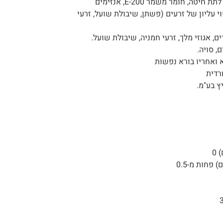
חומרי טעם וריח טבעיים, לתת חיטה, חומר משמר E-200, אנזימים
וי עליון של זרעים (פשתן, שיבולת שועל, זרעי
ם, אגוזי מלך, זרעי חמניה, שיבולת שועל.
, סויה.
 ואחריו בורא נפשות
רדית
ץ בע"מ.
 0
פחות מ-0.5