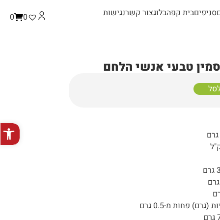
סניפים
בית קפה
בלוג
צור קשר
נגישות
0
0
מין טבעי אנשי הלחם
לסל
פתח סרגל
רם) פחות מ-0.5 גרם