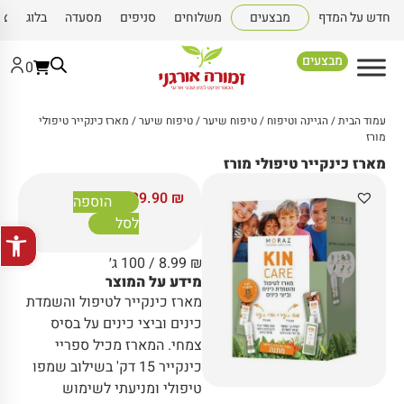
חדש על המדף
מבצעים
משלוחים
סניפים
מסעדה
בלוג
צו
מבצעים
0
עמוד הבית
/
הגיינה וטיפוח
/
טיפוח שיער
/
טיפוח שיער
/ מארז כינקייר טיפולי
מורז
מארז כינקייר טיפולי מורז
89.90
₪
הוספה
לסל
פתח סרגל
₪
8.99
/ 100 ג׳
מידע על המוצר
מארז כינקייר לטיפול והשמדת
כינים וביצי כינים על בסיס
צמחי. המארז מכיל ספריי
כינקייר 15 דק' בשילוב שמפו
טיפולי ומניעתי לשימוש