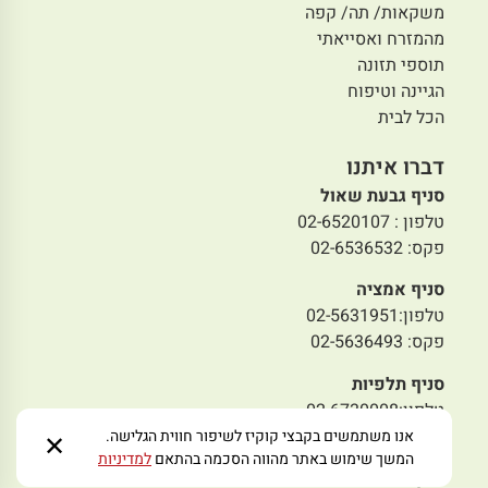
משקאות/ תה/ קפה
מהמזרח ואסייאתי
תוספי תזונה
הגיינה וטיפוח
הכל לבית
דברו איתנו
סניף גבעת שאול
טלפון : 02-6520107
פקס: 02-6536532
סניף אמציה
טלפון:02-5631951
פקס: 02-5636493
סניף תלפיות
טלפון:02-6730008
פקס: 02-6731008
אנו משתמשים בקבצי קוקיז לשיפור חווית הגלישה.
✕
המשך שימוש באתר מהווה הסכמה בהתאם
למדיניות
סניף מבשרת