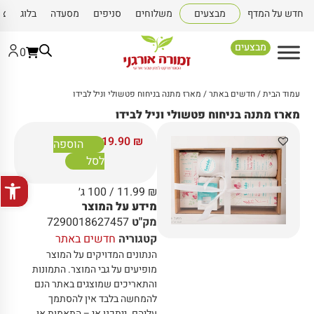
חדש על המדף
מבצעים
משלוחים
סניפים
מסעדה
בלוג
צו
מבצעים
0
עמוד הבית
/
חדשים באתר
/ מארז מתנה בניחוח פטשולי וניל לבידו
מארז מתנה בניחוח פטשולי וניל לבידו
119.90
₪
הוספה
לסל
פתח סרגל
₪
11.99
/ 100 ג׳
מידע על המוצר
מק"ט
7290018627457
קטגוריה
חדשים באתר
הנתונים המדויקים על המוצר
מופיעים על גבי המוצר
.
התמונות
והתאריכים שמוצגים באתר הנם
להמחשה בלבד אין להסתמך
עליהם
.
ייתכנו אי – התאמות או