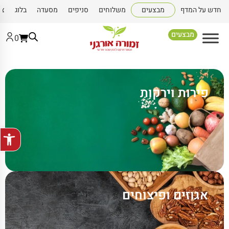
חדש על המדף
מבצעים
משלוחים
סניפים
מסעדה
בלוג
צו
מבצעים
0
פירות וירקות
פתח סרגל
אגוזים ופיצוחים