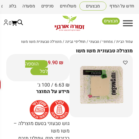
דש על המדף
מבצעים
משלוחים
סניפים
מסעדה
בלוג
צור 
מבצעים
0
עמוד הבית
/
צמחוני / טבעוני
/
תחליפי גבינה
/ מוצרלה טבעונית משו משו
מוצרלה טבעונית משו משו
19.90
₪
הוספה
לסל
פתח
₪
6.63
/ 100 ג׳
מידע על המוצר
גוש טבעוני בטעם מוצרלה –
משו משו
רכיבים: מים, עמילני תירס