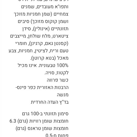
ותפו"א מעובדים, שמנים
צמחיים (שמן חמניות מזוכך
ושמן קוקוס מזוכך) סיבים
תזונתיים (אינולין), סידן
ציטארט, מלח שולחן, מייצבים
(קסנטן גאם, קרגינן), חומרי
טעם וריח, לציטין, חמניות, צבע
מאכל (בטא קרוטן).
100% טבעונית. אינו מכיל
לקטוז, סויה.
כשר פרווה
הרבנות האזורית כפר פינס-
מנשה
בד"ץ העדה החרדית
סימון תזונתי ב-100 גרם
חומצות שומן רוויות (גרם) 6.3
חומצות שומן טראנס (גרם)
פחות מ-0.5