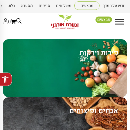
חדש על המדף
מבצעים
משלוחים
סניפים
מסעדה
בלוג
צו
מבצעים
0
פירות וירקות
פתח סרגל
אגוזים ופיצוחים