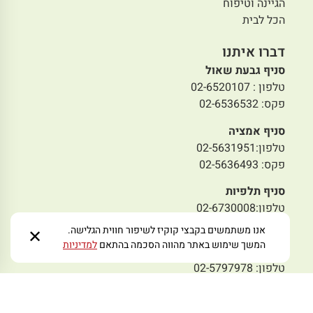
הגיינה וטיפוח
הכל לבית
דברו איתנו
סניף גבעת שאול
טלפון : 02-6520107
פקס: 02-6536532
סניף אמציה
טלפון:02-5631951
פקס: 02-5636493
סניף תלפיות
טלפון:02-6730008
פקס: 02-6731008
אנו משתמשים בקבצי קוקיז לשיפור חווית הגלישה.
✕
המשך שימוש באתר מהווה הסכמה בהתאם
למדיניות
סניף מבשרת
טלפון: 02-5797978
פקס: 02-5445233
מייל לפניות:
zmoraorg@gmail.com