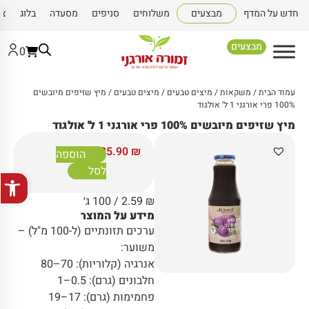
חדש על המדף
מבצעים
משלוחים
סניפים
מסעדה
בלוג
צו
מבצעים
0
עמוד הבית
/
משקאות
/
מיצים טבעים
/
מיצים טבעים
/ מיץ שזיפים מיובשים
100% פרי אורגני 1 ל' אולגוד
מיץ שזיפים מיובשים 100% פרי אורגני 1 ל' אולגוד
25.90
₪
הוספה
לסל
פתח סרגל
₪
2.59
/ 100 ג׳
מידע על המוצר
ערכים תזונתיים (ל-100 מ"ל) –
משוער:
אנרגיה (קלוריות): 70–80
חלבונים (גרם): 0.5–1
פחמימות (גרם): 17–19