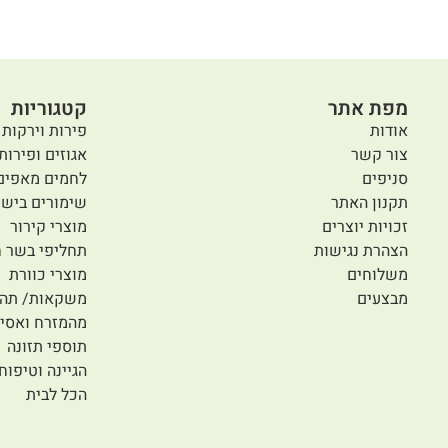
מפת אתר
קטגוריות
אודות
פירות וירקות 
צור קשר
אגוזים ופירות
סניפים
לחמים מאפים
תקנון האתר
שימורים בישו
זכויות יוצרים
מוצרי קירור
הצהרת נגישות
תחליפי בשר ח
משלוחים
מוצרי כוורת
מבצעים
משקאות/ תה/
מהמזרח ואסיי
תוספי תזונה
הגיינה וטיפוח
הכל לבית