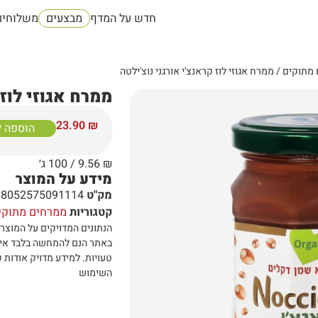
חדש על המדף
מבצעים
משלוחים
מתוקים
/ ממרח אגוזי לוז קראנצ'י אורגני נוצ'ילטה
ממרח אגוזי לוז 
23.90
₪
הוספה 
₪
9.56
/ 100 ג׳
מידע על המוצר
מק"ט
8052575091114
קטגוריות
ממרחים מתוקי
הנתונים המדויקים על המוצר 
באתר הנם להמחשה בלבד אי
טעויות
.
למידע מדויק אודות כ
השימוש