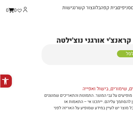
סניפים
בית קפה
בלוג
צור קשר
נגישות
0
0
קראנצ'י אורגני נוצ'ילטה
לסל
פתח סרגל
ם
,
שימורים, בישול ואפייה
מופיעים על גבי המוצר
.
התמונות והתאריכים שמוצגים
ן להסתמך עליהם
.
ייתכנו אי – התאמות או
ל מוצר יש לעיין במידע שמופיע על האריזה לפני