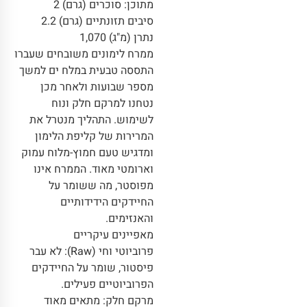
מתוכן: סוכרים (גרם) 2
סיבים תזונתיים (גרם) 2.2
נתרן (מ"ג) 1,070
ממרח לימונים משובחים שעברו
התססה טבעית במלח ים למשך
מספר שבועות ולאחר מכן
נטחנו למרקם חלק ונוח
לשימוש. התהליך מנטרל את
המרירות של קליפת הלימון
ומדגיש טעם חמוץ-מלוח עמוק
וארומטי מאוד. הממרח אינו
מפוסטר, מה ששומר על
החיידקים הידידותיים
והאנזימים.
מאפיינים עיקריים
פרוביוטי וחי (Raw): לא עבר
פיסטור, שומר על החיידקים
הפרוביוטיים פעילים.
מרקם חלק: מתאים מאוד