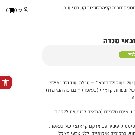
סניפים
בית קפה
בלוג
צור קשר
נגישות
0
0
באי פנדה
לסל
פתח סרגל
ל "שוקולד דובאי" – טבלת שוקולד במילוי
של שערות קדאיף (כנאפה) – בגרסה המיוצרת
ה.
ם שאינם חלביים (מתאים לרגישים ללקטוז
ם פיסטוק עשיר עם מרקם קראנצ'י של כנאפה.
מוש ברכיבים איכותיים, ללא צבעי מאכל