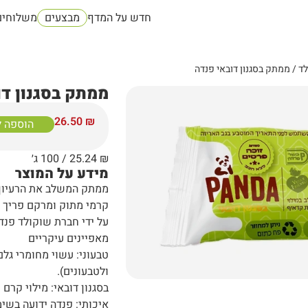
חדש על המדף
מבצעים
משלוחים
לד
/ ממתק בסגנון דובאי פנדה
ממתק בסגנון דו
26.50
₪
הוספה 
₪
25.24
/ 100 ג׳
מידע על המוצר
ממתק המשלב את הרעיון ש
קרמי מתוק ומרקם פריך 
על ידי חברת שוקולד פנד
מאפיינים עיקריים
טבעוני: עשוי מחומרי גל
ולטבעונים).
בסגנון דובאי: מילוי קר
איכותי: פנדה ידועה בשי