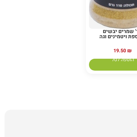
' שמרים יבשים
פת ויטמינים וגה
19.50
₪
הוספה לסל