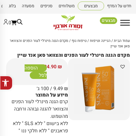
חדש על המדף
מבצעים
משלוחים
סניפים
מסעדה
בלוג
צו
מבצעים
0
עמוד הבית
/
הגיינה וטיפוח
/
טיפוח גוף
/ מקדם הגנה מינרלי לעור הפנים והצוואר
סאן אנד שיין
מקדם הגנה מינרלי לעור הפנים והצוואר סאן אנד שיין
94.90
₪
הוספה
לסל
פתח סרגל
₪
9.49
/ 100 ג׳
מידע על המוצר
קרם הגנה מינרלי לעור הפנים
והצוואר להגנה גבוהה ורחבה
מהשמש.
ללא בישום " ללא SLS " ללא
פראבנים " ללא חלקי ננו "