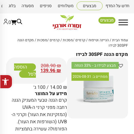
חדש על המדף
מבצעים
משלוחים
סניפים
מסעדה
בלוג
צו
מבצעים
0
עמוד הבית
/
הגיינה וטיפוח
/
קרמים /מסכות
/
קרמים /מסכות
/ מקדם הגנה
30SPF לבידו
מקדם הגנה 30SPF לבידו
208.90
₪
מבצע לבידו ב - 33% הנחה
הוספה
139.96
₪
לסל
פתח סרגל
מסתיים ב:
2026-08-31
₪
14.00
/ 100 ג׳
מידע על המוצר
קרם הגנה טבעי המעניק הגנה
רחבה מפני קרני ה-UVA
(המזקינות את העור) וקרני ה-
UVB (השורפות את העור).
הפורמולה עשירה בתמציות