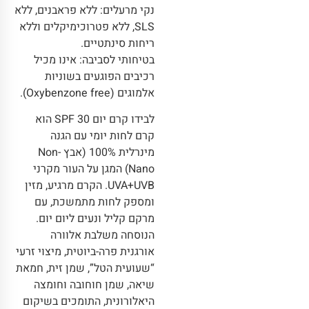
נקי מרעלים: ללא פראבנים, ללא
SLS, ללא פטרוכימיקלים וללא
ריחות סינתטיים.
בטיחותי לסביבה: אינו מכיל
רכיבים הפוגעים בשוניות
אלמוגים (Oxybenzone free).
לבידו קרם יום SPF 30 הוא
קרם לחות יומי עם הגנה
מינרלית 100% (אבץ Non-
Nano) המגן על העור מקרני
UVA+UVB. הקרם מרגיע, מזין
ומספק לחות מתמשכת, עם
מרקם קליל ונעים ליום יום.
הנוסחה משלבת אלוורה
אורגנית פרה-ביוטית, מיצוי זרעי
“שעועית הטל”, שמן זית, חמאת
שיאה, שמן חוחובה וחומצה
היאלורונית, התומכים בשיקום