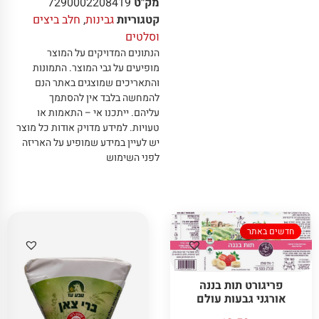
מק"ט
7290002208419
קטגוריות
גבינות
,
חלב ביצים
וסלטים
הנתונים המדויקים על המוצר
מופיעים על גבי המוצר
.
התמונות
והתאריכים שמוצגים באתר הנם
להמחשה בלבד אין להסתמך
עליהם
.
ייתכנו אי – התאמות או
טעויות
.
למידע מדויק אודות כל מוצר
יש לעיין במידע שמופיע על האריזה
לפני השימוש
חדשים באתר
פריגורט תות בננה
אורגני גבעות עולם