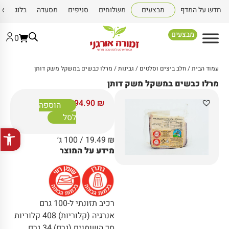
חדש על המדף
מבצעים
משלוחים
סניפים
מסעדה
בלוג
צו
מבצעים
0
עמוד הבית
/
חלב ביצים וסלטים
/
גבינות
/ מרלו כבשים במשקל משק דותן
מרלו כבשים במשקל משק דותן
194.90
₪
הוספה
לסל
פתח סרגל
₪
19.49
/ 100 ג׳
מידע על המוצר
רכיב תזונתי ל-100 גרם
אנרגיה (קלוריות) 408 קלוריות
סך השומנים (גרם) 34 גרם