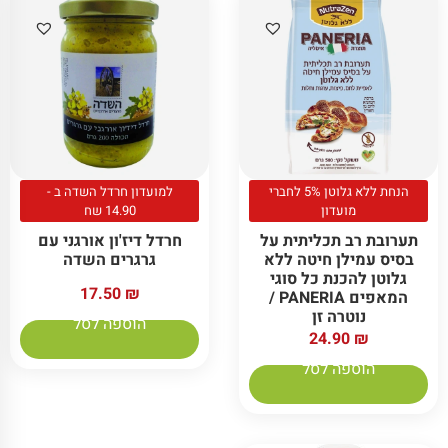
הנחת ללא גלוטן 5% לחברי
למועדון חרדל השדה ב -
מועדון
14.90 שח
תערובת רב תכליתית על
חרדל דיז'ון אורגני עם
בסיס עמילן חיטה ללא
גרגרים השדה
גלוטן להכנת כל סוגי
17.50
₪
המאפים PANERIA /
נוטרה זן
הוספה לסל
24.90
₪
הוספה לסל