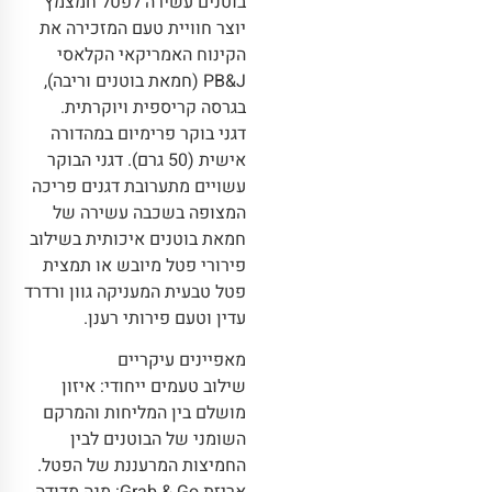
בוטנים עשירה לפטל חמצמץ
יוצר חוויית טעם המזכירה את
הקינוח האמריקאי הקלאסי
PB&J (חמאת בוטנים וריבה),
בגרסה קריספית ויוקרתית.
דגני בוקר פרימיום במהדורה
אישית (50 גרם). דגני הבוקר
עשויים מתערובת דגנים פריכה
המצופה בשכבה עשירה של
חמאת בוטנים איכותית בשילוב
פירורי פטל מיובש או תמצית
פטל טבעית המעניקה גוון ורדרד
עדין וטעם פירותי רענן.
מאפיינים עיקריים
שילוב טעמים ייחודי: איזון
מושלם בין המליחות והמרקם
השומני של הבוטנים לבין
החמיצות המרעננת של הפטל.