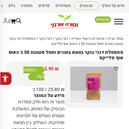
חדש על המדף
מבצעים
משלוחים
סניפים
מסעדה
בלוג
צו
מבצעים
0
עמוד הבית
/
שימורים, בישול ואפייה
/
דגני בוקר
/
דגני בוקר
/ מתפטלת דגני בוקר
בטעם בוטנים ופטל משובח 50 ג' האוס אוף פלייקס
מתפטלת דגני בוקר בטעם בוטנים ופטל משובח 50 ג' האוס
אוף פלייקס
12.90
₪
הוספה
פתח סרגל
לסל
₪
25.80
/ 100 ג׳
מידע על המוצר
מוצר זה הוא חלק מסדרת
הבוטיק של המותג, המשלבת
טעמים נועזים של חמיצות
ומתיקות. השילוב בין חמאת