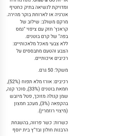
אריזת Grab & Go: מנה מדודה
ומדויקת לנשיאה בתיק כחטיף
אנרגיה או לארוחת בוקר מהירה.
מרקם משולב: שילוב של
קראנץ' חזק עם ציפוי "נמס
בפה" של קרם בוטנים.
ללא צבעי מאכל מלאכותיים:
הצבע והטעם מתבססים על
רכיבים איכותיים.
משקל: 50 גרם.
רכיבים: אורז מלא תפוח (52%),
חמאת בוטנים (33%), סוכר קנה,
שמן קנולה מזוכך, פטל מיובש
בהקפאה (3%), מעכב חמצון
(מיצוי רוזמרין).
כשרות: כשר פרווה, בהשגחת
הרבנות חולון ובד"ץ בית יוסף