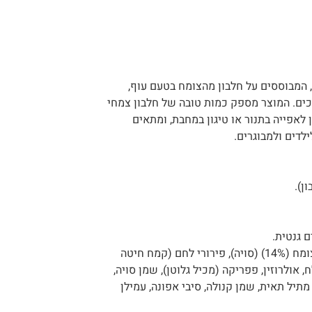
, המבוססים על חלבון מהצומח בטעם עוף,
כים. המוצר מספק כמות טובה של חלבון צמחי
א מוכן לאפייה בתנור או טיגון במחבת, ומתאים
לדים ולמבוגרים.
ם גנטית.
כיבים: מים, חלבונים מהצומח (14%) (סויה), פירורי לחם (קמח חיטה
, אולרוזין, פפריקה (מכיל גלוטן), שמן סויה,
תיל תאית, שמן קנולה, סיבי אפונה, עמילן