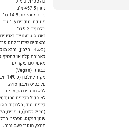
כולסטרול 0 מ"ג
נתרן 457.5 מ"ג
סך הפחמימות 14.8 גר'
מתוכם: סוכרים 1.6 גר'
חלבונים 9.3 גר'
נאגטס טבעוניים ואפויים
ומצופים פירורי לחם פרי
(כ-14% חלבון), והו
כארוחה קלה או כחטיף לי
מאפיינים עיקריים
טבעוני (Vegan).
מקור לחלבון (כ-14% חלבון).
על בסיס חלבון סויה.
ללא חומרים משמרים.
לא מכיל רכיבים מהונדסי
(מכיל גלוטן), שמרים, מלח
שמן קוקוס, מסמיך: החל מ
תירס, חומרי טעם וריח.