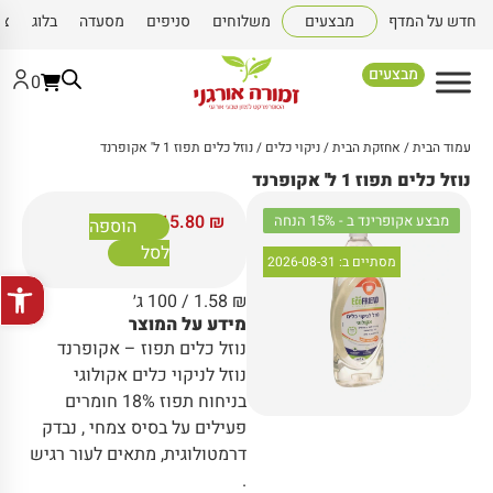
חדש על המדף
מבצעים
משלוחים
סניפים
מסעדה
בלוג
צו
מבצעים
0
עמוד הבית
/
אחזקת הבית
/
ניקוי כלים
/ נוזל כלים תפוז 1 ל' אקופרנד
נוזל כלים תפוז 1 ל' אקופרנד
15.80
₪
מבצע אקופרינד ב - 15% הנחה
הוספה
לסל
מסתיים ב:
2026-08-31
פתח סרגל
₪
1.58
/ 100 ג׳
מידע על המוצר
נוזל כלים תפוז – אקופרנד
נוזל לניקוי כלים אקולוגי
בניחוח תפוז 18% חומרים
פעילים על בסיס צמחי , נבדק
דרמטולוגית, מתאים לעור רגיש
.