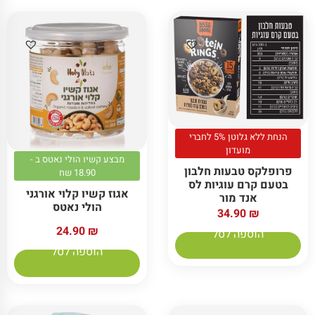
הנחת ללא גלוטן 5% לחברי
מועדון
מבצע קשיו הולי נאטס ב -
פרופלקס טבעות חלבון
18.90 שח
בטעם קרם עוגיות לס
אגוז קשיו קלוי אורגני
אנד מור
הולי נאטס
34.90
₪
24.90
₪
הוספה לסל
הוספה לסל