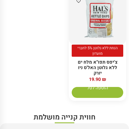
הנחת ללא גלוטן 5% לחברי
מועדון
צ'יפס תפו"א מלח ים
ללא גלוטן האל'ס ניו
יורק
19.90
₪
הוספה לסל
חווית קנייה מושלמת