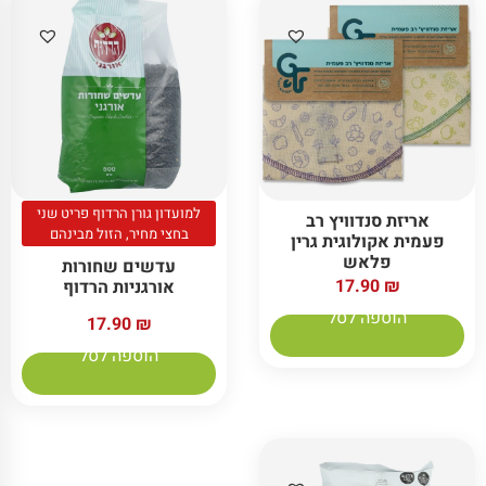
למועדון גורן הרדוף פריט שני
אריזת סנדוויץ רב
בחצי מחיר, הזול מבינהם
פעמית אקולוגית גרין
פלאש
עדשים שחורות
17.90
₪
אורגניות הרדוף
הוספה לסל
17.90
₪
הוספה לסל