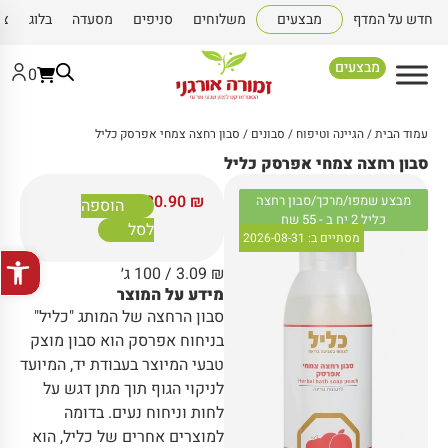
חדש על המדף
מבצעים
משלוחים
סניפים
מסעדה
בלוג
צו
מבצעים
0
עמוד הבית
/
הגיינה וטיפוח
/
סבונים
/ סבון רחצה צמחי אפרסק כליל
סבון רחצה צמחי אפרסק כליל
30.90
₪
מבצע שמפו/מרכך/סבון רחצה
הוספה
כליל 2 יח ב - 55 שח
לסל
מסתיים ב:
2026-08-31
פתח סרגל
₪
3.09
/ 100 ג׳
מידע על המוצר
סבון הרחצה של המותג "כליל"
בניחוח אפרסק הוא סבון מוצק
טבעי המיוצר בעבודת יד, המיועד
לניקוי הגוף תוך מתן דגש על
לחות וניחוח נעים. בדומה
למוצרים אחרים של כליל, הוא