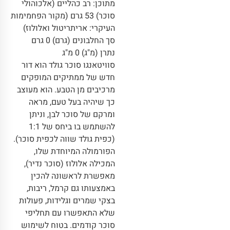
מתוכן: רב כהליים (אלכוהולי
סוכר) 53 גרם (מקור הפחמימות
העיקרי: אריתריטול ואלולוז)
סך החלבונים (גרם) 0 גרם
נתרן (מ"ג) 0 מ"ג
סוויטאנגו סוכר גולד הוא דור
חדש של ממתיקים המופקים
מרכיבים מן הטבע. הוא מעוצב
כך שיהיה בעל טעם, מראה
ומרקם של סוכר לבן, וניתן
להשתמש בו ביחס של 1:1
(כפית גולד שווה לכפית סוכר).
הפורמולה המיוחדת שלו,
המכילה אלולוז (סוכר נדיר),
מאפשרת לראשונה להכין
באמצעותו גם קרמל, ריבות,
בצקי שמרים וגלידות, פעולות
שלא התאפשרו עם תחליפי
סוכר קודמים. בטוח לשימוש