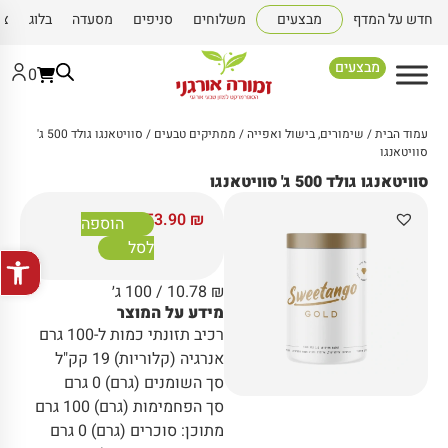
חדש על המדף
מבצעים
משלוחים
סניפים
מסעדה
בלוג
צו
מבצעים
0
עמוד הבית
/
שימורים, בישול ואפייה
/
ממתיקים טבעים
/ סוויטאנגו גולד 500 ג'
סוויטאנגו
סוויטאנגו גולד 500 ג' סוויטאנגו
53.90
₪
הוספה
לסל
פתח סרגל
₪
10.78
/ 100 ג׳
מידע על המוצר
רכיב תזונתי כמות ל-100 גרם
אנרגיה (קלוריות) 19 קק"ל
סך השומנים (גרם) 0 גרם
סך הפחמימות (גרם) 100 גרם
מתוכן: סוכרים (גרם) 0 גרם