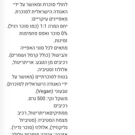
לחולי סוכרת ומאושר על ידי
האגודה הישראלית לסוכרת.
מאפיינים עיקריים:
יחס המרה 1:1 (כמו סוכר רגיל).
0% סוכר ואפס פחמימות
זמינות.
מתאים לכל סוגי האפייה
והבישול (כולל קרמל ושמרים).
רכיבים מן הטבע: אריתריטול,
אלולוז וסטיביה.
בטוח לסוכרתיים (מאושר על
ידי האגודה הישראלית לסוכרת).
טבעוני (Vegan).
משקל נקי: 500 גרם.
רכיבים:
ממתיקיםאריתריטול, רכיב
מצמח הסטיביה (סטיביול
גליקוזיד), אלולוז (סוכר נדיר).
אזהרה: צריכה מופרזת עלולה