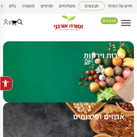
חדש על המדף
מבצעים
משלוחים
סניפים
מסעדה
בלוג
צו
מבצעים
0
פירות וירקות
פתח סרגל
אגוזים ופיצוחים