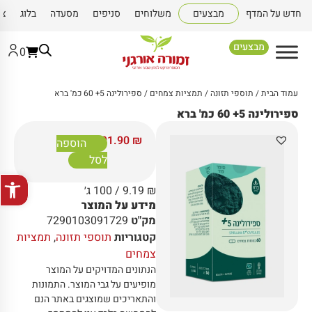
חדש על המדף
מבצעים
משלוחים
סניפים
מסעדה
בלוג
צו
מבצעים
0
עמוד הבית
/
תוספי תזונה
/
תמציות צמחים
/ ספירולינה 5+ 60 כמ' ברא
ספירולינה 5+ 60 כמ' ברא
91.90
₪
הוספה
לסל
פתח סרגל
₪
9.19
/ 100 ג׳
מידע על המוצר
מק"ט
7290103091729
קטגוריות
תוספי תזונה
,
תמציות
צמחים
הנתונים המדויקים על המוצר
מופיעים על גבי המוצר
.
התמונות
והתאריכים שמוצגים באתר הנם