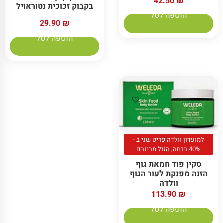
42.50
₪
בקבוק זכוכית נטוראויל
הוספה לסל
29.90
₪
הוספה לסל
למועדון וולדה פריט שני ב -
40% הנחה, הזול מבינהם
סקין פוד חמאת גוף
הזנה מפנקת לעור הגוף
וולדה
113.90
₪
הוספה לסל