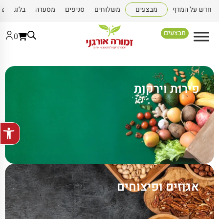
חדש על המדף
מבצעים
משלוחים
סניפים
מסעדה
בלוג
צו
מבצעים
0
פירות וירקות
פתח סרגל
אגוזים ופיצוחים