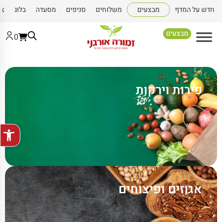
חדש על המדף
מבצעים
משלוחים
סניפים
מסעדה
בלוג
צו
מבצעים
0
פירות וירקות
פתח סרגל
אגוזים ופיצוחים