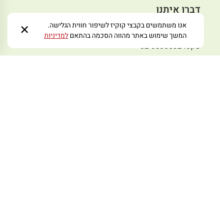
דברו איתנו
סניף גבעת שאול
אנו משתמשים בקבצי קוקיז לשיפור חווית הגלישה.
✕
טלפון : 02-6520107
המשך שימוש באתר מהווה הסכמה בהתאם
למדיניות
פקס: 02-6536532
סניף אמציה
טלפון:02-5631951
פקס: 02-5636493
סניף תלפיות
טלפון:02-6730008
פקס: 02-6731008
סניף מבשרת
טלפון: 02-5797978
פקס: 02-5445233
מייל לפניות:
zmoraorg@gmail.com