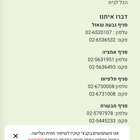
הכל לבית
דברו איתנו
סניף גבעת שאול
טלפון : 02-6520107
פקס: 02-6536532
סניף אמציה
טלפון:02-5631951
פקס: 02-5636493
סניף תלפיות
טלפון:02-6730008
פקס: 02-6731008
סניף מבשרת
טלפון: 02-5797978
פקס: 02-5445233
מייל לפניות:
zmoraorg@gmail.com
אנו משתמשים בקבצי קוקיז לשיפור חווית הגלישה.
✕
המשך שימוש באתר מהווה הסכמה בהתאם
למדיניות