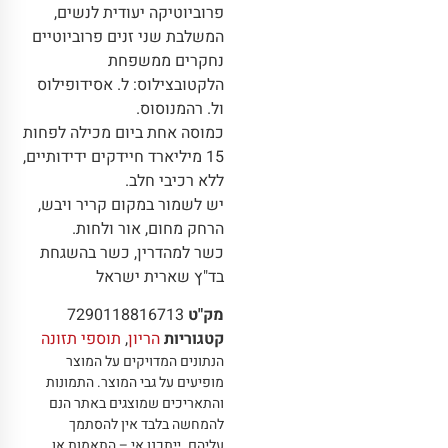
פרוביוטיקה יעודית לנשים,
המשלבת שני זנים פרוביוטיים
נחקרים ממשפחת
הלקטובצילוס: ל. אסידופילוס
ול. רהמנוסוס.
כמוסה אחת ביום מכילה לפחות
15 מיליארד חיידקים ידידותיים,
ללא רכיבי חלב.
יש לשמור במקום קריר ויבש,
הרחק מחום, אור ולחות.
כשר למהדרין, כשר בהשגחת
בד"ץ שארית ישראל
מק"ט
7290118816713
קטגוריות
הריון
,
תוספי תזונה
הנתונים המדויקים על המוצר
מופיעים על גבי המוצר
.
התמונות
והתאריכים שמוצגים באתר הנם
להמחשה בלבד אין להסתמך
עליהם
.
ייתכנו אי – התאמות או