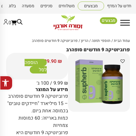
חדש על המדף
מבצעים
משלוחים
סניפים
מסעדה
בלוג
צו
מבצעים
0
עמוד הבית
/
תוספי תזונה
/
הריון
/ פרוביוטיקה 9 חודשים סופהרב
פרוביוטיקה 9 חודשים סופהרב
99.90
₪
הוספה
לסל
פתח סרגל
₪
9.99
/ 100 ג׳
מידע על המוצר
פרוביוטיקה 9 חודשים סופהרב
– 15 מיליארד "חיידקים טובים"
בכמוסה אחת ביום.
כמות באריזה: 60 כמוסות
צמחיות
פרוביוטיקה 9 חודשים היא