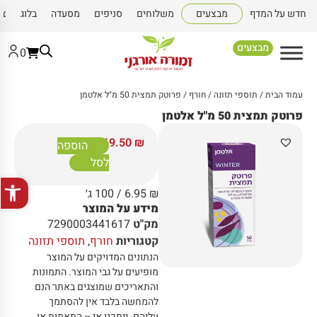
חדש על המדף
מבצעים
משלוחים
סניפים
מסעדה
בלוג
צו
מבצעים
0
עמוד הבית
/
תוספי תזונה
/
חורף
/ פרוטק תמצית 50 מ"ל אלטמן
פרוטק תמצית 50 מ"ל אלטמן
69.50
₪
הוספה
לסל
פתח סרגל
₪
6.95
/ 100 ג׳
מידע על המוצר
מק"ט
7290003441617
קטגוריות
חורף
,
תוספי תזונה
הנתונים המדויקים על המוצר
מופיעים על גבי המוצר
.
התמונות
והתאריכים שמוצגים באתר הנם
להמחשה בלבד אין להסתמך
עליהם
.
ייתכנו אי – התאמות או