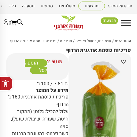
חדש על המדף
מבצעים
משלוחים
סניפים
מסעדה
בלוג
צו
מבצעים
0
עמוד הבית
/
שימורים, בישול ואפייה
/
פריכיות
/ פריכיות כוסמת אורגנית הרדוף
פריכיות כוסמת אורגנית הרדוף
12.50
₪
הוספה
לסל
פתח סרגל
₪
7.81
/ 100 ג׳
מידע על המוצר
פריכיות כוסמת אורגנית 160 ג'
הרדוף
עלול להכיל: גלוטן (ממקור
חיטה, שעורה, שיבולת שועל),
סויה.
כשר פרווה- בהשגחת הרבנות