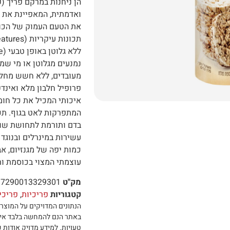
הן ניחנות במרקם פריך (ק
ואדמתית, המאפיינת את ז
את הטעם העמוק של הכוס
תכונות עיקריות (Main Features):
נמנעים מגלוטן או מי שמב
מעובדים, ללא חשש מחלבו
פרופיל חלבון מלא ואינד
איכותי המכיל את כל חומ
המתפרקות לאט בגוף. תכו
בדם ותורמת לתחושת שו
כמות יפה של מגנזיום, אב
עוצמתי המצוי בכוסמת ות
מק"ט
7290013329301
קטגוריות
פריכיות
,
פריכי
הנתונים המדויקים על המוצר 
באתר הנם להמחשה בלבד אי
טעויות
.
למידע מדויק אודות כ