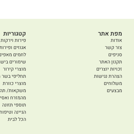
מפת אתר
קטגוריות
אודות
פירות וירקות 
צור קשר
אגוזים ופירות
סניפים
לחמים מאפים
תקנון האתר
שימורים בישו
זכויות יוצרים
מוצרי קירור
הצהרת נגישות
תחליפי בשר ח
משלוחים
מוצרי כוורת
מבצעים
משקאות/ תה/
מהמזרח ואסיי
תוספי תזונה
הגיינה וטיפוח
הכל לבית