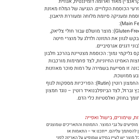
ראנצ'י) מאוד וארומה דומיננטית, אגוזית
רעי הכוסמת הקלויים. הנגיעה של המלח מאזנת
מת ומעניקה סיומת מלוחה ומעוררת תיאבון.
ללא גלוטן באופן טבעי (Gluten-Free): מוצר מושלם עבור חולי צליאק,
קש לגוון את התזונה ולדלג על מוצרי חיטה
ני דגנים אגרסיביים.
קס גליקמי נמוך: הכוסמת מצטיינת בהרכב חלבון
צות האמינו החיוניות, לצד פחמימות מורכבות
נה זו מסייעת בשמירה על רמות סוכר מאוזנות
בע ממושכת.
עשירות במינרלים ובנוגד החמצון רוטין (Rutin): הפריכיות מספקות לגוף
ץ וברזל, לצד הביופלבנואיד רוטין – נוגד חמצון
ומך בחוזק ואלסטיות כלי הדם.
ות
,
שימורים, בישול ואפייה
מופיעים על גבי המוצר
.
התמונות והתאריכים שמוצגים
ן להסתמך עליהם
.
ייתכנו אי – התאמות או
ל מוצר יש לעיין במידע שמופיע על האריזה לפני