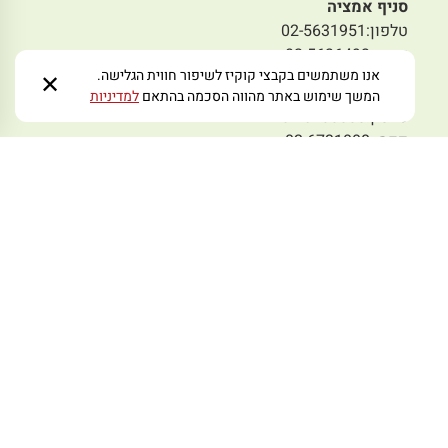
סניף אמציה
טלפון:02-5631951
פקס: 02-5636493
אנו משתמשים בקבצי קוקיז לשיפור חווית הגלישה.
✕
סניף תלפיות
המשך שימוש באתר מהווה הסכמה בהתאם
למדיניות
טלפון:02-6730008
פקס: 02-6731008
סניף מבשרת
טלפון: 02-5797978
פקס: 02-5445233
מייל לפניות:
zmoraorg@gmail.com
עקבו אחרינו ברשתות