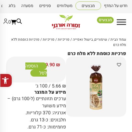
חדש על המדף
מבצעים
משלוחים
סניפים
מסעדה
בלוג
צו
מבצעים
0
עמוד הבית
/
שימורים, בישול ואפייה
/
פריכיות
/
פריכיות
/ פרכיות כוסמת ללא
מלח כרם
פרכיות כוסמת ללא מלח כרם
9.90
₪
הוספה
לסל
פתח סרגל
₪
5.66
/ 100 ג׳
מידע על המוצר
ערכים תזונתיים (ל-100 גרם) –
מידע משוער
אנרגיה: 370 קלוריות.
חלבונים: כ-13 גרם.
פחמימות: כ-71 גרם.