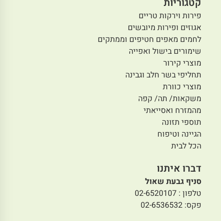
קטגוריות
פירות וירקות טריים
אגוזים ופירות מיובשים
לחמים מאפים חטיפים וממתקים
שימורים בישול ואפייה
מוצרי קירור
תחליפי בשר חלב וגבינה
מוצרי כוורת
משקאות/ תה/ קפה
מהמזרח ואסייאתי
תוספי תזונה
הגיינה וטיפוח
הכל לבית
דברו איתנו
סניף גבעת שאול
טלפון : 02-6520107
פקס: 02-6536532