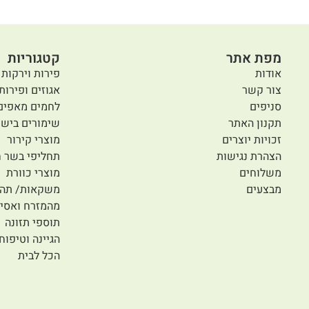
מפת אתר
קטגוריות
אודות
פירות וירקות 
צור קשר
אגוזים ופירות
סניפים
לחמים מאפים
תקנון האתר
שימורים בישו
זכויות יוצרים
מוצרי קירור
הצהרת נגישות
תחליפי בשר ח
משלוחים
מוצרי כוורת
מבצעים
משקאות/ תה/
מהמזרח ואסיי
תוספי תזונה
הגיינה וטיפוח
הכל לבית