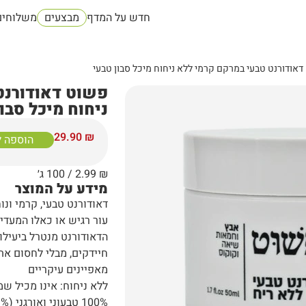
חדש על המדף
מבצעים
משלוחים
דאודורנט טבעי במרקם קרמי ללא ניחוח מיכל סבון טבעי
פשוט דאודורנט
ניחוח מיכל סבו
29.90
₪
הוספה 
₪
2.99
/ 100 ג׳
מידע על המוצר
דאודורנט טבעי, קרמי ונ
עור רגיש או כאלו המעדי
הדאודורנט מנטרל ביעילו
חיידקים, מבלי לחסום את
מאפיינים עיקריים
ללא ניחוח: אינו מכיל שמ
100% טבעוני ואורגני (82.9% אורגני).